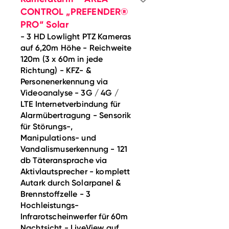
CONTROL „PREFENDER®
PRO“ Solar
- 3 HD Lowlight PTZ Kameras
auf 6,20m Höhe - Reichweite
120m (3 x 60m in jede
Richtung) - KFZ- &
Personenerkennung via
Videoanalyse - 3G ​/​ 4G ​/​
LTE Internetverbindung für
Alarmübertragung - Sensorik
für Störungs-,
Manipulations- und
Vandalismuserkennung - 121
db Täteransprache via
Aktivlautsprecher - komplett
Autark durch Solarpanel &
Brennstoffzelle - 3
Hochleistungs-
Infrarotscheinwerfer für 60m
Nachtsicht - LiveView auf